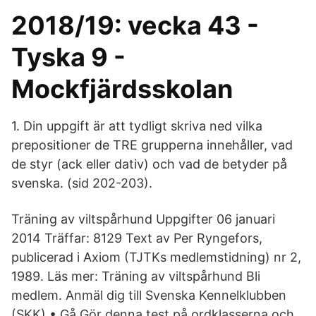
2018/19: vecka 43 -
Tyska 9 -
Mockfjärdsskolan
1. Din uppgift är att tydligt skriva ned vilka
prepositioner de TRE grupperna innehåller, vad
de styr (ack eller dativ) och vad de betyder på
svenska. (sid 202-203).
Träning av viltspårhund Uppgifter 06 januari
2014 Träffar: 8129 Text av Per Ryngefors,
publicerad i Axiom (TJTKs medlemstidning) nr 2,
1989. Läs mer: Träning av viltspårhund Bli
medlem. Anmäl dig till Svenska Kennelklubben
(SKK) • Gå Gör denna test på ordklasserna och